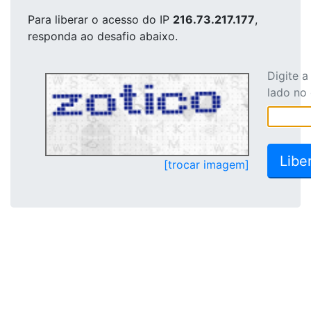
Para liberar o acesso
do IP
216.73.217.177
,
responda ao desafio abaixo.
Digite 
lado no
[trocar imagem]